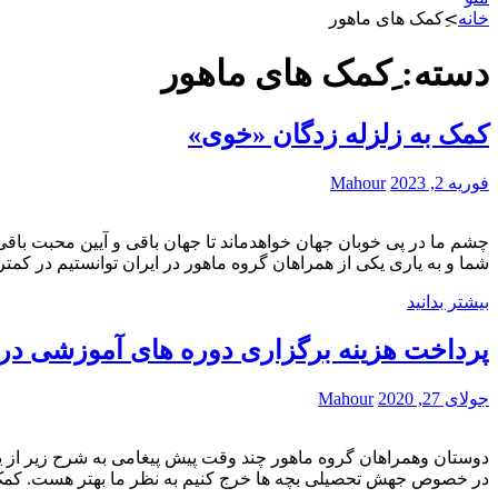
خانه
>
ِکمک های ماهور
دسته:
ِکمک های ماهور
کمک به زلزله زدگان «خوی»
فوریه 2, 2023
Mahour
چشم ما در پی خوبان جهان خواهدماند تا جهان باقی و آیین محبت باق
شما و به یاری یکی از همراهان گروه ماهور در ایران توانستیم در کمتر از
بیشتر بدانید
پرداخت هزینه برگزاری دوره های آموزشی در
جولای 27, 2020
Mahour
دوستان و‌همراهان گروه ماهور چند وقت پیش پیغامی به شرح زیر از 
در خصوص جهش تحصیلی بچه ها خرج کنیم به نظر ما بهتر هست. کمک 