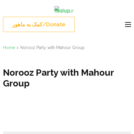
Skip
Mahour
to
Norouz, Iranian
Group
content
Montreal, Brossard,
کمک به ماهور/Donate
(Press
نوروز 1404 , جشن نوروزی
Enter)
مونترال ,گروه ماهور
Home
>
Norooz Party with Mahour Group
Norooz Party with Mahour
Group