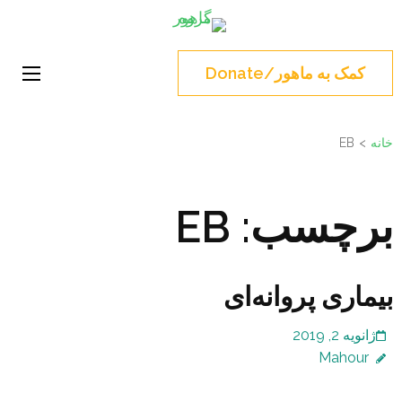
Ski
گروه ماهور
t
Norouz, Iranian Montreal,
conten
Soutshore
کمک به ماهور/Donate
(Pres
Enter
خانه
>
EB
برچسب:
EB
بیماری پروانه‌ای
ژانویه 2, 2019
Mahour