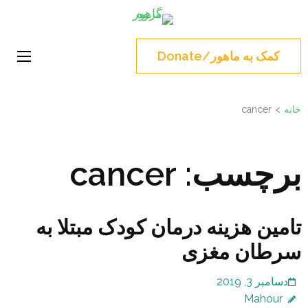
Ski
گروه ماهور
t
Norouz, Iranian Montreal,
conten
Soutshore
کمک به ماهور/Donate
(Pres
Enter
خانه
>
cancer
برچسب:
cancer
تامین هزینه درمان کودک مبتلا به
سرطان مغزی
دسامبر 3, 2019
Mahour