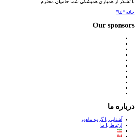
با تشکر از همیاری همیشگی شما حاميان محترم
راهبری
خانه “لنا”
نوشته
Our sponsors
درباره ما
آشنایی با گروه ماهور
ارتباط با ما